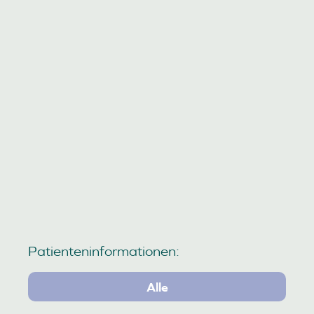
Neupatienten – Erwachsene
Invisalign®
Sie möchten sich den Wunsch von einem
schönen Lächeln mit geraden Zähnen
erfüllen? Kein Problem – auch im
weiterlesen
Patienteninformationen:
Alle